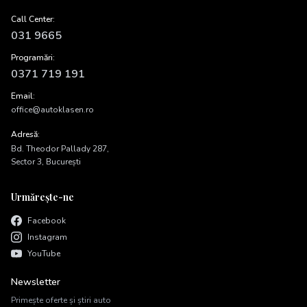
Call Center:
031 9665
Programări:
0371 719 191
Email:
office@autoklasen.ro
Adresă:
Bd. Theodor Pallady 287,
Sector 3, București
Urmărește-ne
Facebook
Instagram
YouTube
Newsletter
Primește oferte și știri auto