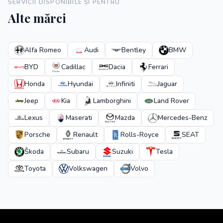
SERVICII DISPONIBILE ȘI PENTRU
Alte mărci
Alfa Romeo
Audi
Bentley
BMW
BYD
Cadillac
Dacia
Ferrari
Honda
Hyundai
Infiniti
Jaguar
Jeep
Kia
Lamborghini
Land Rover
Lexus
Maserati
Mazda
Mercedes-Benz
Porsche
Renault
Rolls-Royce
SEAT
Škoda
Subaru
Suzuki
Tesla
Toyota
Volkswagen
Volvo