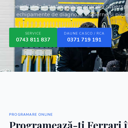
Specialiști în întreținerea și reparația superspo
cu echipamente de diagnoză moderne și piese 
SERVICE
DAUNE CASCO / RCA
0743 811 837
0371 719 191
PROGRAMARE ONLINE
Programează-ți
Ferrari
î