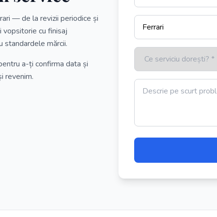
ri — de la revizii periodice și
 vopsitorie cu finisaj
 standardele mărcii.
pentru a-ți confirma data și
și revenim.