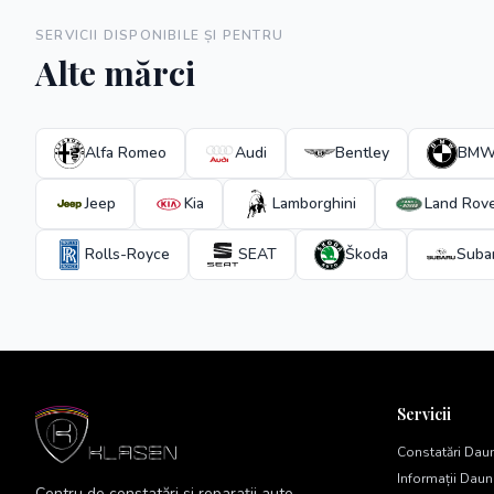
SERVICII DISPONIBILE ȘI PENTRU
Alte mărci
Alfa Romeo
Audi
Bentley
BM
Jeep
Kia
Lamborghini
Land Rov
Rolls-Royce
SEAT
Škoda
Suba
Servicii
Constatări Dau
Informații Dau
Centru de constatări și reparații auto