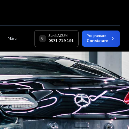
Sună ACUM
Programare
Mărci
0371 719 191
Constatare