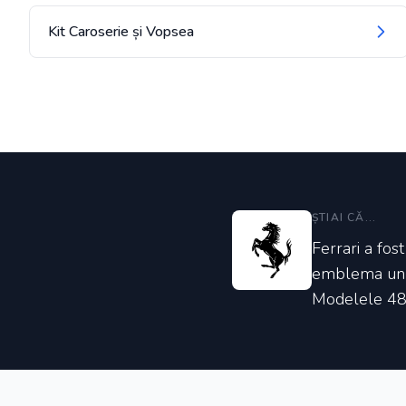
Kit Caroserie și Vopsea
ȘTIAI CĂ...
Ferrari a fos
emblema unui 
Modelele 488