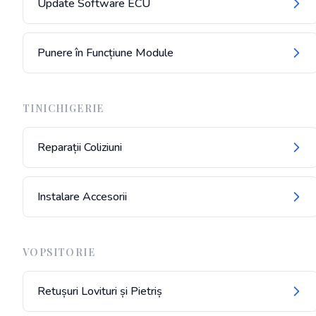
Update Software ECU
Punere în Funcțiune Module
TINICHIGERIE
Reparații Coliziuni
Instalare Accesorii
VOPSITORIE
Retușuri Lovituri și Pietriș