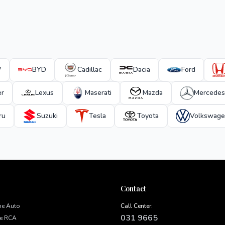
W
BYD
Cadillac
Dacia
Ford
er
Lexus
Maserati
Mazda
Mercedes
ru
Suzuki
Tesla
Toyota
Volkswag
Contact
ne Auto
Call Center:
031 9665
ne RCA