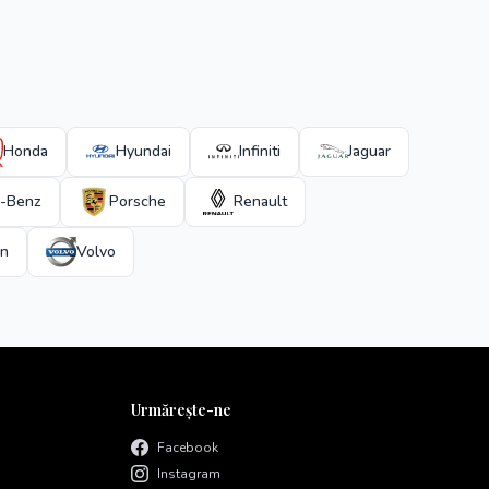
Honda
Hyundai
Infiniti
Jaguar
-Benz
Porsche
Renault
en
Volvo
Urmărește-ne
Facebook
Instagram