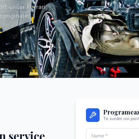
rt-urilor Ferrari,
originale.
Programeaz
Te sunăm noi pent
n service