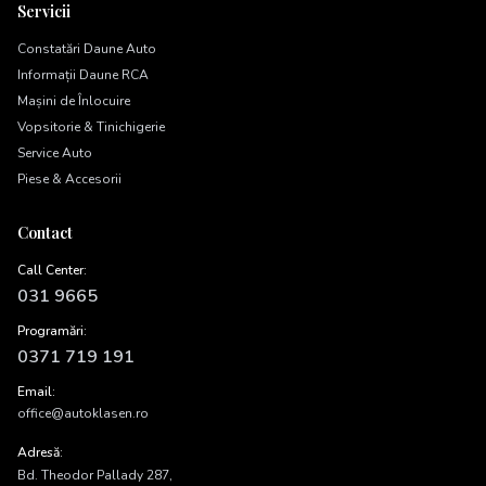
Servicii
Constatări Daune Auto
Informații Daune RCA
Mașini de Înlocuire
Vopsitorie & Tinichigerie
Service Auto
Piese & Accesorii
Contact
Call Center:
031 9665
Programări:
0371 719 191
Email:
office@autoklasen.ro
Adresă:
Bd. Theodor Pallady 287,