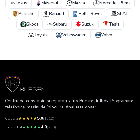
Lexus
Maserati
Mazda
Mercedes-Benz
Porsche
Renault
Rolls-Royce
SEAT
Škoda
Subaru
Suzuki
Tesla
Toyota
Volkswagen
Volvo
Centru de constatări și reparații auto București-Ilfov. Programare
telefonică, mașini de înlocuire, finalitate dosar.
5.0
Google
(
1512
)
4.9
Trustpilot
(200)