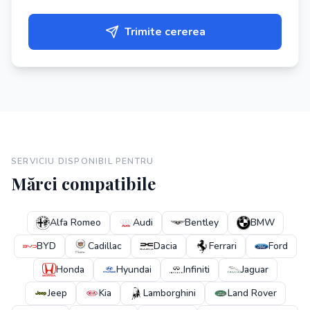
Trimite cererea
SERVICIU DISPONIBIL PENTRU
Mărci compatibile
Alfa Romeo
Audi
Bentley
BMW
BYD
Cadillac
Dacia
Ferrari
Ford
Honda
Hyundai
Infiniti
Jaguar
Jeep
Kia
Lamborghini
Land Rover