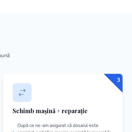
daună
3
Schimb mașină + reparație
După ce ne-am asigurat că dosarul este