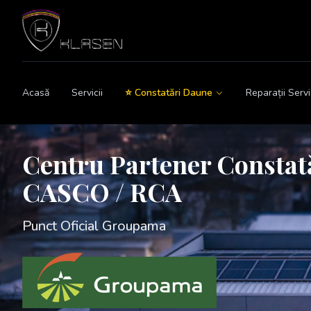
Sari la conținut
Acasă
Servicii
⭐
Constatări Daune
Reparații Serv
Centru Partener Constat
CASCO / RCA
Punct Oficial Groupama