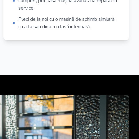
complet, poți lăsa mașina avariată la reparat în
service.
Pleci de la noi cu o mașină de schimb similară
cu a ta sau dintr-o clasă inferioară.