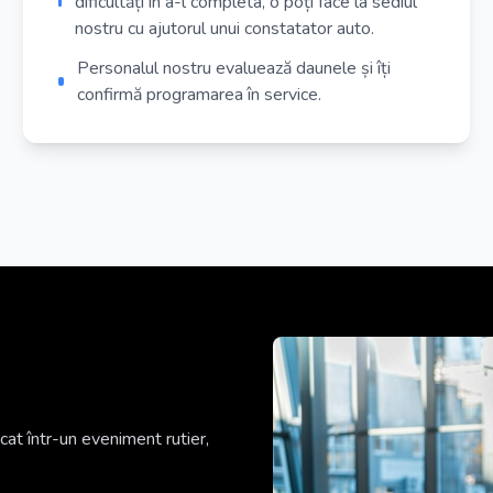
dificultăți în a-l completa, o poți face la sediul
nostru cu ajutorul unui constatator auto.
Personalul nostru evaluează daunele și îți
confirmă programarea în service.
cat într-un eveniment rutier,