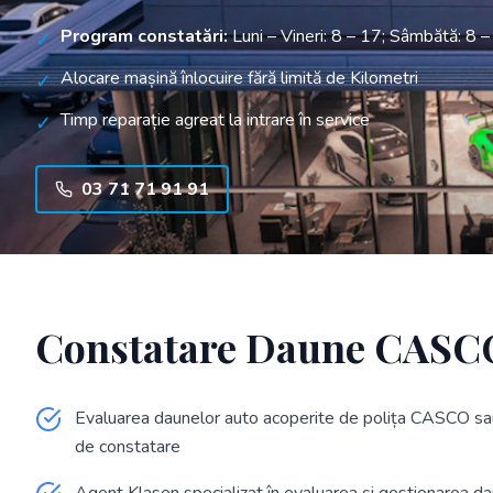
Program constatări:
Luni – Vineri: 8 – 17; Sâmbătă: 8 
✓
Alocare mașină înlocuire fără limită de Kilometri
✓
Timp reparație agreat la intrare în service
✓
03 71 71 91 91
Constatare Daune CASC
Evaluarea daunelor auto acoperite de polița CASCO sau
de constatare