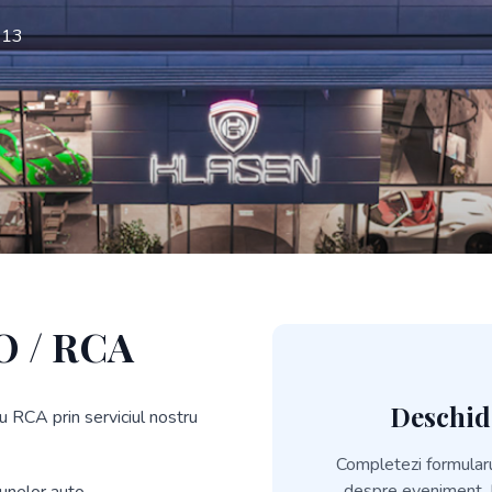
– 13
O / RCA
Deschid
 RCA prin serviciul nostru
Completezi formularul
despre eveniment. P