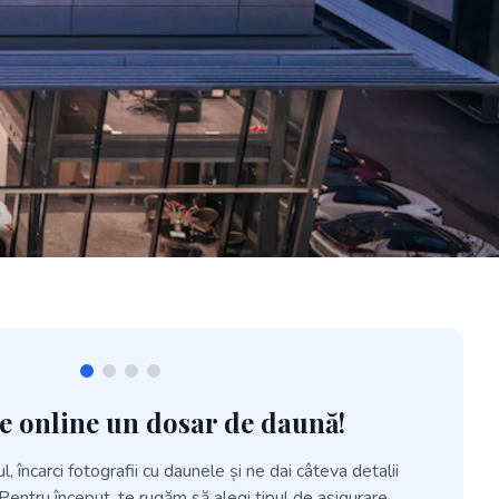
e online un dosar de daună!
, încarci fotografii cu daunele și ne dai câteva detalii
entru început, te rugăm să alegi tipul de asigurare.