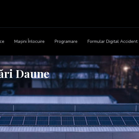
ice
Mașini Înlocuire
Programare
Formular Digital Accident
ări Daune