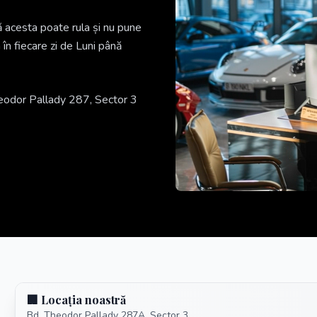
că acesta poate rula și nu pune
m în fiecare zi de Luni până
eodor Pallady 287, Sector 3
🏢 Locația noastră
Bd. Theodor Pallady 287A, Sector 3