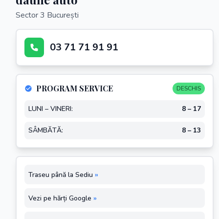
Sector 3 București
03 71 71 91 91
PROGRAM SERVICE
DESCHIS
LUNI – VINERI:
8 – 17
SÂMBĂTĂ:
8 – 13
Traseu până la Sediu
»
Vezi pe hărți Google
»