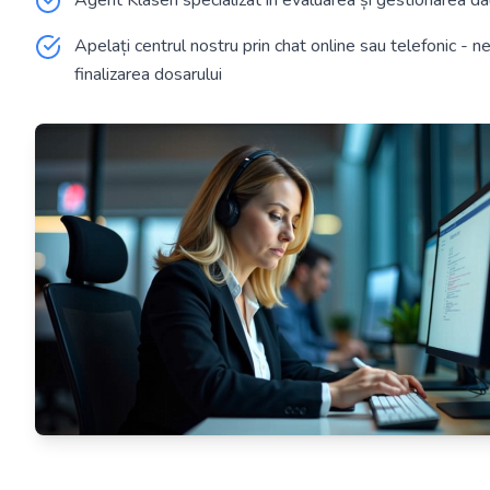
Agent Klasen specializat în evaluarea și gestionarea d
Apelați centrul nostru prin chat online sau telefonic -
finalizarea dosarului