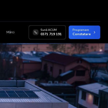
Sună ACUM
Programare
Mărci
0371 719 191
Constatare